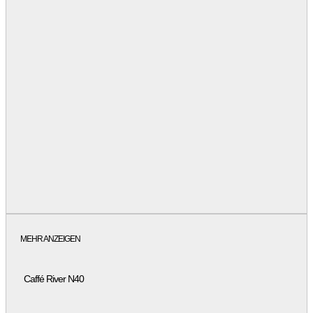
MEHR ANZEIGEN
Caffé River N40