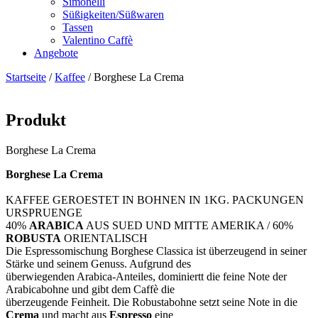
Simonelli
Süßigkeiten/Süßwaren
Tassen
Valentino Caffè
Angebote
Startseite
/
Kaffee
/ Borghese La Crema
Produkt
Borghese La Crema
Borghese La Crema
KAFFEE GEROESTET IN BOHNEN IN 1KG. PACKUNGEN
URSPRUENGE
40%
ARABICA
AUS SUED UND MITTE AMERIKA / 60%
ROBUSTA
ORIENTALISCH
Die Espressomischung Borghese Classica ist überzeugend in seiner
Stärke und seinem Genuss. Aufgrund des
überwiegenden Arabica-Anteiles, dominiertt die feine Note der
Arabicabohne und gibt dem Caffè die
überzeugende Feinheit. Die Robustabohne setzt seine Note in die
Crema
und macht aus
Espresso
eine