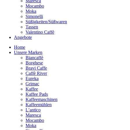
Maresca
Mocambo
Moka
Simonelli
Süßigkeiten/Süßwaren
Tassen
Valentino Caffè
Angebote
Home
Unsere Marken
Biancaffè
Borghese
Bravi Caffe
Caffè River
Eureka
Grimac
Kaffee
Kaffee Pads
Kaffeemaschinen
Kaffeemühlen
L’antico
Maresca
Mocambo
Moka