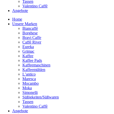
Tassen
Valentino Caffè
Angebote
Home
Unsere Marken
Biancaffè
Borghese
Bravi Caffe
Caffè River
Eureka
Grimac
Kaffee
Kaffee Pads
Kaffeemaschinen
Kaffeemühlen
L’antico
Maresca
Mocambo
Moka
Simonelli
Süßigkeiten/Süßwaren
Tassen
Valentino Caffè
Angebote