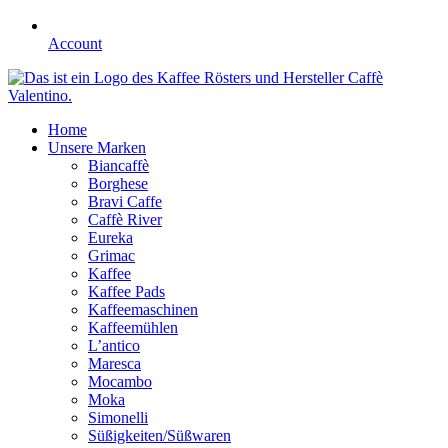
Account
Home
Unsere Marken
Biancaffè
Borghese
Bravi Caffe
Caffè River
Eureka
Grimac
Kaffee
Kaffee Pads
Kaffeemaschinen
Kaffeemühlen
L’antico
Maresca
Mocambo
Moka
Simonelli
Süßigkeiten/Süßwaren